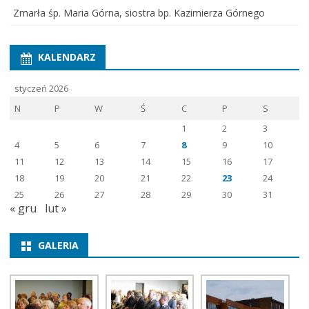
Zmarła śp. Maria Górna, siostra bp. Kazimierza Górnego
KALENDARZ
styczeń 2026
N
P
W
Ś
C
P
S
1
2
3
4
5
6
7
8
9
10
11
12
13
14
15
16
17
18
19
20
21
22
23
24
25
26
27
28
29
30
31
« gru
lut »
GALERIA