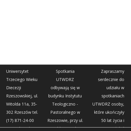
Uniwersytet
Spotkania
Zapraszamy
Trzeciego Wieku
UTWDRZ
serdecznie do
Diecezji
odbywają się w
udziału w
Rzeszowskiej, ul.
budynku Instytutu
spotkaniach
Witolda 11a, 35-
Teologiczno -
UTWDRZ osoby,
302 Rzeszów tel.
Pastoralnego w
które ukończyły
(17) 871-24-00
Rzeszowie, przy ul.
50 lat życia i
(centrala) tel. (17)
Witolda 11A, dwa
pragną pogłębić