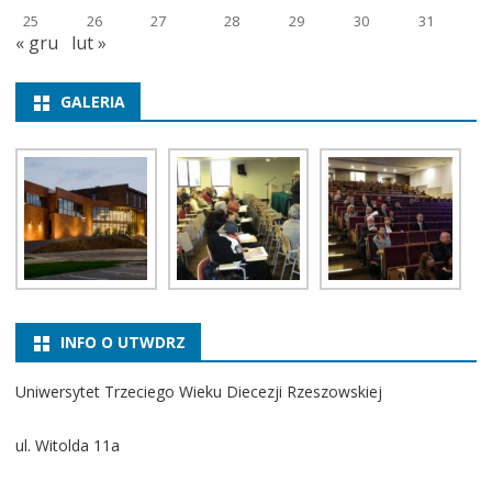
25
26
27
28
29
30
31
« gru
lut »
GALERIA
INFO O UTWDRZ
Uniwersytet Trzeciego Wieku Diecezji Rzeszowskiej
ul. Witolda 11a