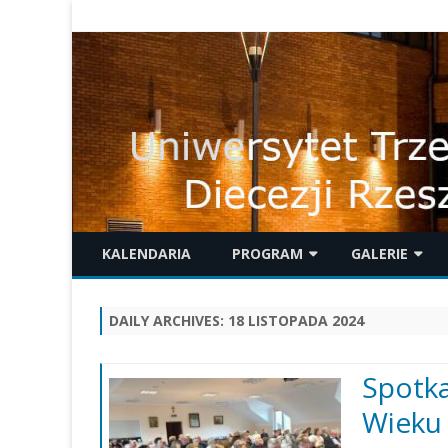
KALENDARIA
PROGRAM
GALERIE
WYKŁADY
GALERIE 2025
K
DAILY ARCHIVES:
18 LISTOPADA 2024
M
WYDARZENIA
GALERIE 2024
PIELGRZYMKI
GALERIE 2023
Spotka
Wieku 
INNE ZAJĘCIA
GALERIE 2022