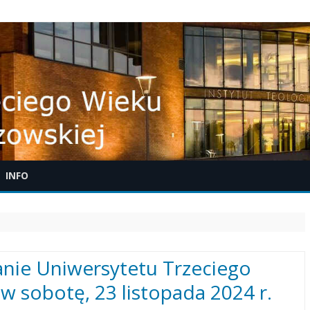
Skip
INFO
to
content
ONFERENCJA BIBLIJNA W
YCZKOWCACH
nie Uniwersytetu Trzeciego
w sobotę, 23 listopada 2024 r.