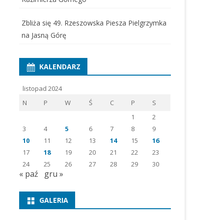
Zbliża się 49. Rzeszowska Piesza Pielgrzymka
na Jasną Górę
KALENDARZ
listopad 2024
N
P
W
Ś
C
P
S
1
2
3
4
5
6
7
8
9
10
11
12
13
14
15
16
17
18
19
20
21
22
23
24
25
26
27
28
29
30
« paź
gru »
GALERIA