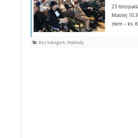
OGŁOSZENIA
GALERIE 2021
23 listopad
Mastej 10.3
GALERIE 2020
złem – ks. 
GALERIE RÓŻNE
Bez kategorii
,
Wykłady