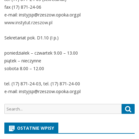
fax (17) 871-24-06
e-mail: instyjsp@rzeszow.opoka.org.pl
www.instytut.rzeszow.pl
Sekretariat pok. D1.10 (I p.)
poniedziałek – czwartek 9.00 – 13.00
piątek – nieczynne
sobota 8.00 – 12.00
tel. (17) 871-24-03, tel. (17) 871-24-00
e-mail: instyjsp@rzeszow.opoka.org.pl
Search
Sea
for:
OSTATNIE WPISY