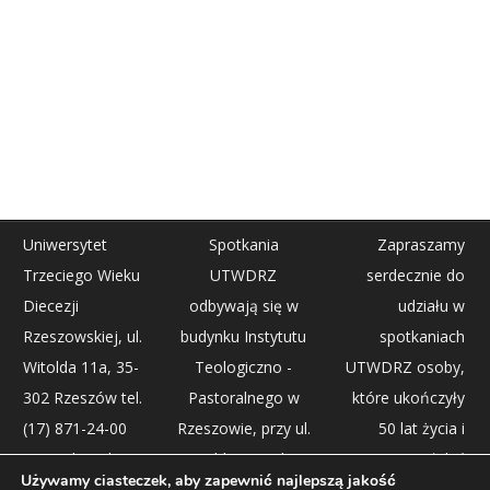
Uniwersytet
Spotkania
Zapraszamy
Trzeciego Wieku
UTWDRZ
serdecznie do
Diecezji
odbywają się w
udziału w
Rzeszowskiej, ul.
budynku Instytutu
spotkaniach
Witolda 11a, 35-
Teologiczno -
UTWDRZ osoby,
302 Rzeszów tel.
Pastoralnego w
które ukończyły
(17) 871-24-00
Rzeszowie, przy ul.
50 lat życia i
(centrala) tel. (17)
Witolda 11A, dwa
pragną pogłębić
Używamy ciasteczek, aby zapewnić najlepszą jakość
871-24-03
razy w miesiącu w
swą wiedzę z