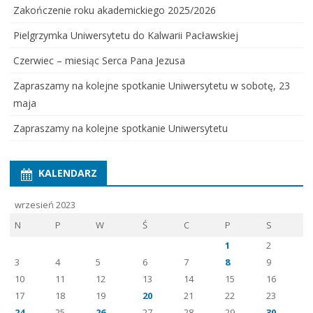
Zakończenie roku akademickiego 2025/2026
Pielgrzymka Uniwersytetu do Kalwarii Pacławskiej
Czerwiec – miesiąc Serca Pana Jezusa
Zapraszamy na kolejne spotkanie Uniwersytetu w sobotę, 23
maja
Zapraszamy na kolejne spotkanie Uniwersytetu
KALENDARZ
wrzesień 2023
N
P
W
Ś
C
P
S
1
2
3
4
5
6
7
8
9
10
11
12
13
14
15
16
17
18
19
20
21
22
23
24
25
26
27
28
29
30