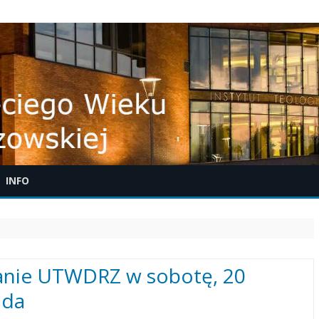
Skip
INFO
to
content
ONFERENCJA BIBLIJNA W
YCZKOWCACH
anie UTWDRZ w sobotę, 20
ada