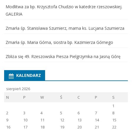
Modlitwa za bp. Krzysztofa Chudzio w katedrze rzeszowskiej.
GALERIA
Zmarła śp. Stanisława Szumierz, mama ks. Lucjana Szumierza
Zmarła śp. Maria Górna, siostra bp. Kazimierza Górnego
Zbliża się 49. Rzeszowska Piesza Pielgrzymka na Jasną Górę
KALENDARZ
sierpień 2026
N
P
W
Ś
C
P
S
1
2
3
4
5
6
7
8
9
10
11
12
13
14
15
16
17
18
19
20
21
22