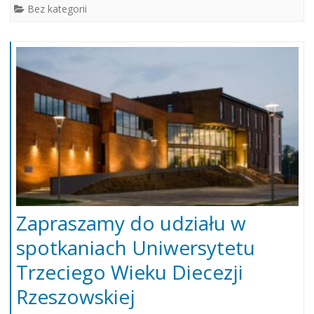
Bez kategorii
Zapraszamy do udziału w
spotkaniach Uniwersytetu
Trzeciego Wieku Diecezji
Rzeszowskiej