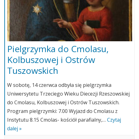
Pielgrzymka do Cmolasu,
Kolbuszowej i Ostrów
Tuszowskich
W sobotę, 14 czerwca odbyła się pielgrzymka
Uniwersytetu Trzeciego Wieku Diecezji Rzeszowskiej
do Cmolasu, Kolbuszowej i Ostrów Tuszowskich.
Program pielgrzymki: 7.00 Wyjazd do Cmolasu z
Instytutu 8.15 Cmolas- kościół parafialny,…
Czytaj
dalej »