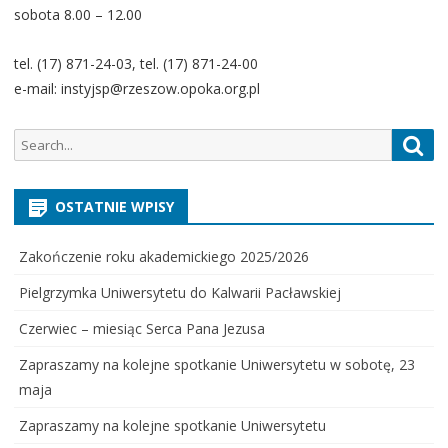
sobota 8.00 – 12.00
tel. (17) 871-24-03, tel. (17) 871-24-00
e-mail: instyjsp@rzeszow.opoka.org.pl
Search
Sea
for:
OSTATNIE WPISY
Zakończenie roku akademickiego 2025/2026
Pielgrzymka Uniwersytetu do Kalwarii Pacławskiej
Czerwiec – miesiąc Serca Pana Jezusa
Zapraszamy na kolejne spotkanie Uniwersytetu w sobotę, 23
maja
Zapraszamy na kolejne spotkanie Uniwersytetu