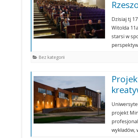
Rzesz
Dzisiaj tj 
Witolda 11a
starsi w sp
perspektyw
Bez kategorii
Projek
kreat
Uniwersytet
projekt Min
profesjonal
wykładów, 