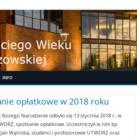
Skip
INFO
to
content
ONFERENCJA BIBLIJNA W
nie opłatkowe w 2018 roku
YCZKOWCACH
ąt Bożego Narodzenie odbyło się 13 stycznia 2018 r., w
DRZ, spotkanie opłatkowe. Uczestniczyli w nim bp
 Jan Wątroba, studenci i profesorowie UTWDRZ oraz