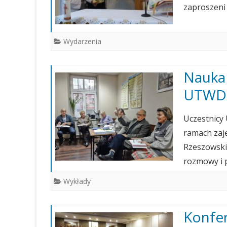
OGŁOSZENIA
GALERIE 2021
zaproszeni 
GALERIE 2020
Wydarzenia
GALERIE RÓŻNE
Nauka 
UTWD
Uczestnicy
ramach zaj
Rzeszowskie
rozmowy i 
Wykłady
Konfer