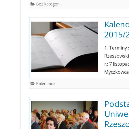
Bez kategorii
Kalend
2015/
1. Terminy
Rzeszowski
r.; 7 listop
Myczkowcac
Kalendaria
Podst
Uniwer
Rzeszo