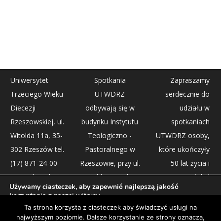
Uniwersytet
Spotkania
Zapraszamy
Trzeciego Wieku
UTWDRZ
serdecznie do
Diecezji
odbywają się w
udziału w
Rzeszowskiej, ul.
budynku Instytutu
spotkaniach
Witolda 11a, 35-
Teologiczno -
UTWDRZ osoby,
302 Rzeszów tel.
Pastoralnego w
które ukończyły
(17) 871-24-00
Rzeszowie, przy ul.
50 lat życia i
(centrala) tel. (17)
Witolda 11A, dwa
pragną pogłębić
Używamy ciasteczek, aby zapewnić najlepszą jakość
871-24-03
razy w miesiącu w
swą wiedzę z
korzystania z naszej witryny.
Więcej informacji na temat plików ciasteczka, których
(sekretariat) fax
sobotę, w
różnych dziedzin.
Ta strona korzysta z ciasteczek aby świadczyć usługi na
używamy, oraz możliwości ich wyłączenia znajdziesz w
najwyższym poziomie. Dalsze korzystanie ze strony oznacza,
(17) 871-24-06
godzinach 9.00-