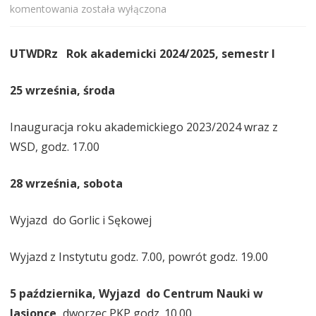
Program
komentowania
została wyłączona
roku
UTWDRz Rok akademicki 2024/2025, semestr I
2024/2025
25 września, środa
Inauguracja roku akademickiego 2023/2024 wraz z
WSD, godz. 17.00
28 września, sobota
Wyjazd do Gorlic i Sękowej
Wyjazd z Instytutu godz. 7.00, powrót godz. 19.00
5 października, Wyjazd do Centrum Nauki w
Jasionce,
dworzec PKP godz. 10.00