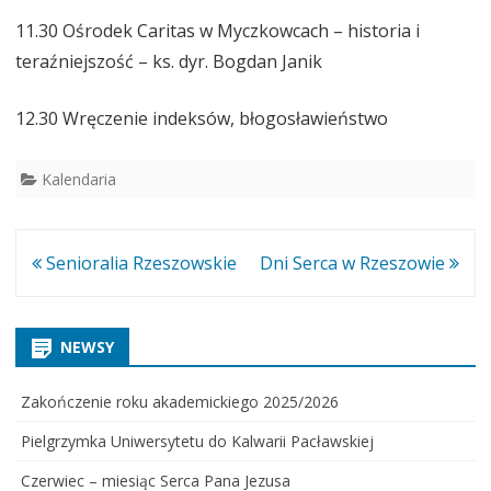
11.30 Ośrodek Caritas w Myczkowcach – historia i
teraźniejszość – ks. dyr. Bogdan Janik
12.30 Wręczenie indeksów, błogosławieństwo
Kalendaria
Nawigacja
Senioralia Rzeszowskie
Dni Serca w Rzeszowie
wpisu
NEWSY
Zakończenie roku akademickiego 2025/2026
Pielgrzymka Uniwersytetu do Kalwarii Pacławskiej
Czerwiec – miesiąc Serca Pana Jezusa