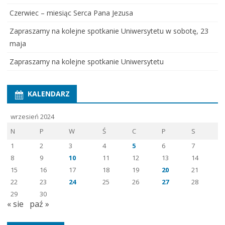
Czerwiec – miesiąc Serca Pana Jezusa
Zapraszamy na kolejne spotkanie Uniwersytetu w sobotę, 23
maja
Zapraszamy na kolejne spotkanie Uniwersytetu
KALENDARZ
wrzesień 2024
N
P
W
Ś
C
P
S
1
2
3
4
5
6
7
8
9
10
11
12
13
14
15
16
17
18
19
20
21
22
23
24
25
26
27
28
29
30
« sie
paź »