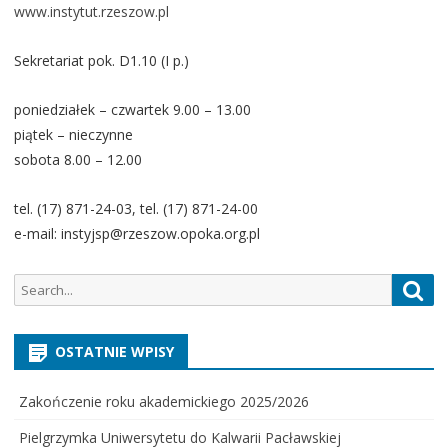
www.instytut.rzeszow.pl
Sekretariat pok. D1.10 (I p.)
poniedziałek – czwartek 9.00 – 13.00
piątek – nieczynne
sobota 8.00 – 12.00
tel. (17) 871-24-03, tel. (17) 871-24-00
e-mail: instyjsp@rzeszow.opoka.org.pl
Search
Sea
for:
OSTATNIE WPISY
Zakończenie roku akademickiego 2025/2026
Pielgrzymka Uniwersytetu do Kalwarii Pacławskiej