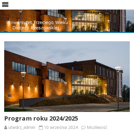
Skip
to
content
Program roku 2024/2025
utwdrz_admin
10 września 2024
Możliwość