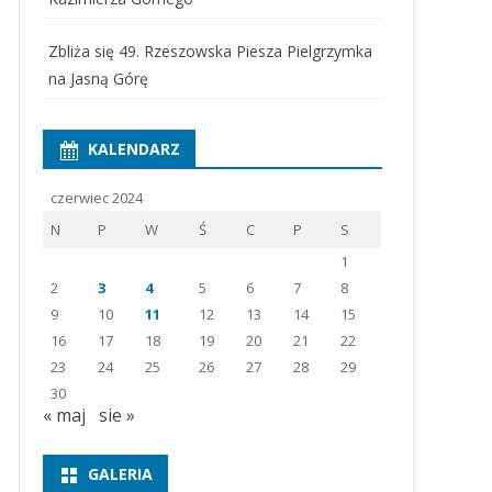
Zbliża się 49. Rzeszowska Piesza Pielgrzymka
na Jasną Górę
KALENDARZ
czerwiec 2024
N
P
W
Ś
C
P
S
1
2
3
4
5
6
7
8
9
10
11
12
13
14
15
16
17
18
19
20
21
22
23
24
25
26
27
28
29
30
« maj
sie »
GALERIA