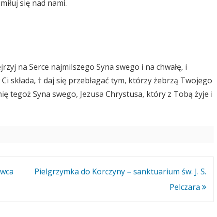
miłuj się nad nami.
rzyj na Serce najmilszego Syna swego i na chwałę, i
Ci składa, † daj się przebłagać tym, którzy żebrzą Twojego
imię tegoż Syna swego, Jezusa Chrystusa, który z Tobą żyje i
rwca
Pielgrzymka do Korczyny – sanktuarium św. J. S.
Pelczara