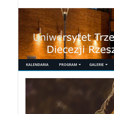
KALENDARIA
PROGRAM
GALERIE
WYKŁADY
GALERIE 2025
K
M
WYDARZENIA
GALERIE 2024
PIELGRZYMKI
GALERIE 2023
INNE ZAJĘCIA
GALERIE 2022