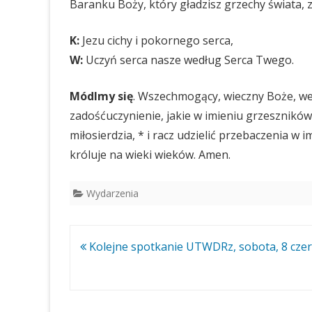
Baranku Boży, który gładzisz grzechy świata, z
K:
Jezu cichy i pokornego serca,
W:
Uczyń serca nasze według Serca Twego.
Módlmy się
. Wszechmogący, wieczny Boże, wej
zadośćuczynienie, jakie w imieniu grzeszników 
miłosierdzia, * i racz udzielić przebaczenia w 
króluje na wieki wieków. Amen.
Wydarzenia
Nawigacja
Kolejne spotkanie UTWDRz, sobota, 8 cze
wpisu