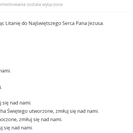
Czerwiec
komentowania
została wyłączona
–
c Litanię do Najświętszego Serca Pana Jezusa.
miesiąc
Serca
Jezusowego
nami.
.
 się nad nami.
cha Świętego utworzone, zmiłuj się nad nami.
oczone, zmiłuj się nad nami.
j się nad nami.