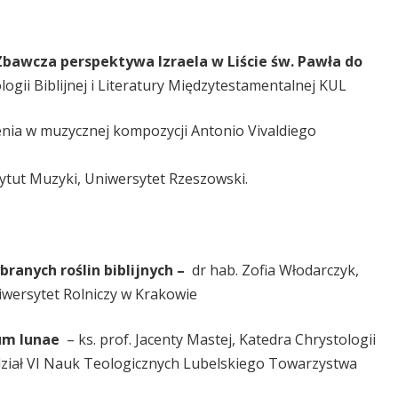
. Zbawcza perspektywa Izraela w Liście św. Pawła do
logii Biblijnej i Literatury Międzytestamentalnej KUL
zenia w muzycznej kompozycji Antonio Vivaldiego
tut Muzyki, Uniwersytet Rzeszowski.
ranych roślin biblijnych –
dr hab. Zofia Włodarczyk,
iwersytet Rolniczy w Krakowie
ium lunae
– ks. prof. Jacenty Mastej, Katedra Chrystologii
iał VI Nauk Teologicznych Lubelskiego Towarzystwa