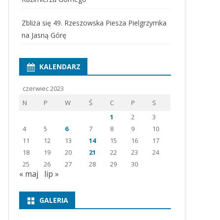
Zbliża się 49. Rzeszowska Piesza Pielgrzymka
na Jasną Górę
KALENDARZ
czerwiec 2023
N
P
W
Ś
C
P
S
1
2
3
4
5
6
7
8
9
10
11
12
13
14
15
16
17
18
19
20
21
22
23
24
25
26
27
28
29
30
« maj
lip »
GALERIA