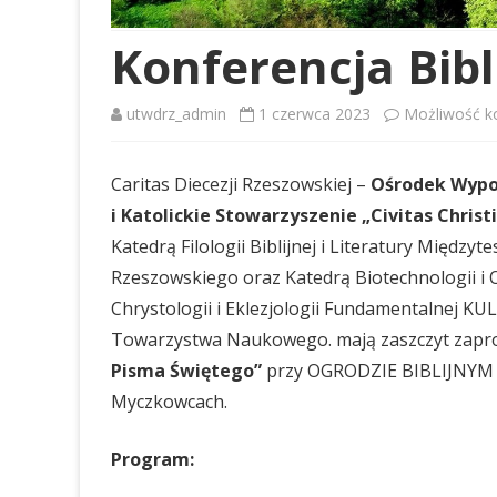
Konferencja Bib
utwdrz_admin
1 czerwca 2023
Możliwość 
Caritas Diecezji Rzeszowskiej –
Ośrodek Wypo
i Katolickie Stowarzyszenie „Civitas Chris
Katedrą Filologii Biblijnej i Literatury Międz
Rzeszowskiego oraz Katedrą Biotechnologii i 
Chrystologii i Eklezjologii Fundamentalnej K
Towarzystwa Naukowego. mają zaszczyt zapro
Pisma Świętego”
przy OGRODZIE BIBLIJNYM w 
Myczkowcach.
Program: