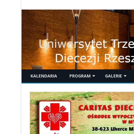
KALENDARIA
PROGRAM
GALERIE
WYKŁADY
GALERIE 2025
K
M
WYDARZENIA
GALERIE 2024
PIELGRZYMKI
GALERIE 2023
INNE ZAJĘCIA
GALERIE 2022