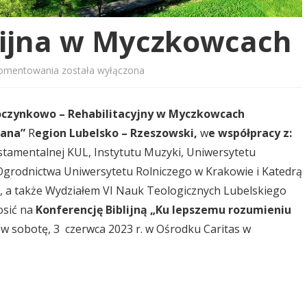
lijna w Myczkowcach
Konferencja
komentowania
została wyłączona
Biblijna
czynkowo – Rehabilitacyjny w Myczkowcach
w
tiana”
R
egion Lubelsko – Rzeszowski,
w
e współpracy z:
Myczkowcach
ytestamentalnej KUL, Instytutu Muzyki, Uniwersytetu
Ogrodnictwa Uniwersytetu Rolniczego w Krakowie i Katedrą
UL, a także Wydziałem VI Nauk Teologicznych Lubelskiego
sić na
Konferencję Biblijną „Ku lepszemu rozumieniu
sobotę, 3 czerwca 2023 r. w Ośrodku Caritas w