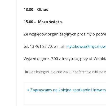
13.30 – Obiad
15.00 – Msza święta.
Ze względów organizacyjnych prosimy o potwi
tel. 13 461 83 70, e-mail:
myczkowce@myczkowce
Wyjazd o godz. 7.00 z Instytutu, przy ul. Witold
Bez kategorii
,
Galerie 2023
,
Konferencja Biblijna
Nawigacja
Zapraszamy na kolejne spotkanie Uniwers
wpisu