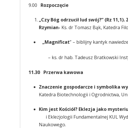
9.00
Rozpoczęcie
„Czy Bóg odrzucił lud swój?” (Rz 11,1)
Rzymian-
Ks. dr Tomasz Bąk, Katedra Filo
„
Magnificat
” – biblijny kantyk nawied
– ks. dr hab. Tadeusz Bratkowski Insty
11.30 Przerwa kawowa
Znaczenie gospodarcze i symbolika wyb
Katedra Biotechnologii i Ogrodnictwa, Un
Kim jest Kościół? Eklezja jako myster
i Eklezjologii Fundamentalnej KUL Wydz
Naukowego.