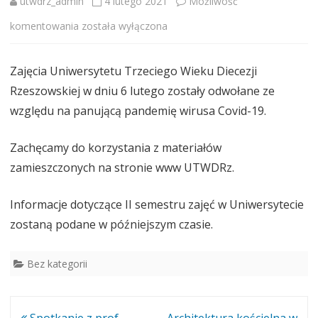
utwdrz_admin
4 lutego 2021
Możliwość
Zajęcia
komentowania
została wyłączona
UTWDRz
Zajęcia Uniwersytetu Trzeciego Wieku Diecezji
w
Rzeszowskiej w dniu 6 lutego zostały odwołane ze
lutym
względu na panującą pandemię wirusa Covid-19.
odwołane
Zachęcamy do korzystania z materiałów
ze
zamieszczonych na stronie www UTWDRz.
względu
na
Informacje dotyczące II semestru zajęć w Uniwersytecie
zostaną podane w późniejszym czasie.
pandemię
Bez kategorii
Nawigacja
Spotkanie z prof.
Architektura kościelna w