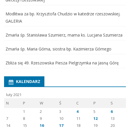
Modlitwa za bp. Krzysztofa Chudzio w katedrze rzeszowskiej.
GALERIA
Zmarła śp. Stanisława Szumierz, mama ks. Lucjana Szumierza
Zmarła śp. Maria Górna, siostra bp. Kazimierza Górnego
Zbliża się 49. Rzeszowska Piesza Pielgrzymka na Jasną Górę
KALENDARZ
luty 2021
N
P
W
Ś
C
P
S
1
2
3
4
5
6
7
8
9
10
11
12
13
14
15
16
17
18
19
20