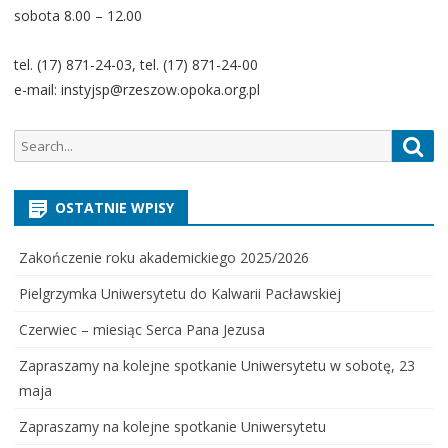
sobota 8.00 – 12.00
tel. (17) 871-24-03, tel. (17) 871-24-00
e-mail: instyjsp@rzeszow.opoka.org.pl
Search
Sea
for:
OSTATNIE WPISY
Zakończenie roku akademickiego 2025/2026
Pielgrzymka Uniwersytetu do Kalwarii Pacławskiej
Czerwiec – miesiąc Serca Pana Jezusa
Zapraszamy na kolejne spotkanie Uniwersytetu w sobotę, 23
maja
Zapraszamy na kolejne spotkanie Uniwersytetu